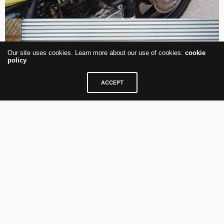
Our site uses cookies. Learn more about our use of cookies:
cookie
policy
ACCEPT
101
ARTBIKE
BMW
BUILDPROGRESS
CUSTOMBIKE
IMPULS
K101
MOTORCYCLE
MOTORRAD
UMBAUBERICHT
WELDING