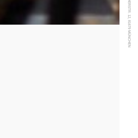
101 GMBH, MAUERKIRCHERSTR. 12, 81679 MÜNCHEN